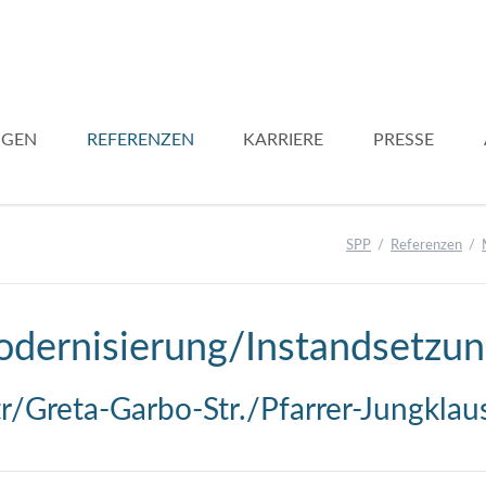
NGEN
REFERENZEN
KARRIERE
PRESSE
Modernisierung ab 1950
Modernisierung bis 1950
SPP
Referenzen
Neubau
Dachgeschossaufbau
Aufzüge
dernisierung/Instandsetzu
Balkone
Schulbau
Greta-Garbo-Str./Pfarrer-Jungklaus-
Umbau Gewerbe